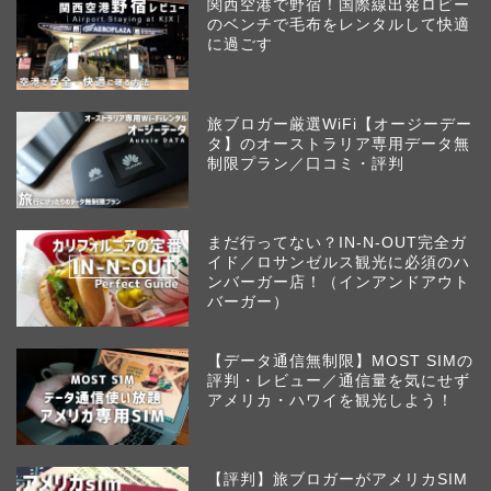
関西空港で野宿！国際線出発ロビー
のベンチで毛布をレンタルして快適
に過ごす
旅ブロガー厳選WiFi【オージーデー
タ】のオーストラリア専用データ無
制限プラン／口コミ・評判
まだ行ってない？IN-N-OUT完全ガ
イド／ロサンゼルス観光に必須のハ
ンバーガー店！（インアンドアウト
バーガー）
【データ通信無制限】MOST SIMの
評判・レビュー／通信量を気にせず
アメリカ・ハワイを観光しよう！
【評判】旅ブロガーがアメリカSIM