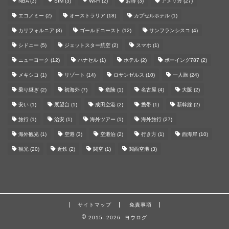
NBA
(3)
SIM
(3)
Wi-Fi
(2)
お得
(3)
アメリカ
(27)
エコノミー
(2)
オーストラリア
(18)
カプセルホテル
(1)
カリフォルニア
(8)
ゴールドコースト
(12)
サンフランシスコ
(4)
シドニー
(5)
ジェットスター航空
(2)
スマホ
(1)
ニューヨーク
(12)
ハナセル
(1)
ホテル
(2)
ボーイング787
(2)
メキシコ
(1)
リゾート
(14)
ロサンゼルス
(10)
一人旅
(24)
乗り継ぎ
(2)
初海外
(7)
危険
(1)
名古屋
(4)
大阪
(2)
安い
(1)
展望台
(1)
成田空港
(2)
携帯
(1)
新幹線
(2)
旅行
(1)
治安
(1)
海外ツアー
(1)
海外旅行
(27)
海外観光
(1)
空港
(3)
空港泊
(2)
行き方
(1)
西海岸
(10)
観光
(20)
近鉄
(2)
関空
(1)
関西空港
(3)
サイトマップ
免責事項
2015–2026 ヨウログ