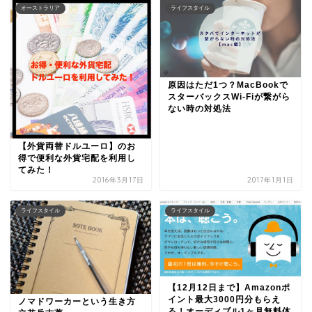
オーストラリア
ライフスタイル
原因はただ1つ？MacBookで
スターバックスWi-Fiが繋がら
ない時の対処法
【外貨両替ドルユーロ】のお
得で便利な外貨宅配を利用し
てみた！
2016年3月17日
2017年1月1日
ライフスタイル
ライフスタイル
【12月12日まで】Amazonポ
イント最大3000円分もらえ
ノマドワーカーという生き方
る！オーディブル1ヶ月無料体