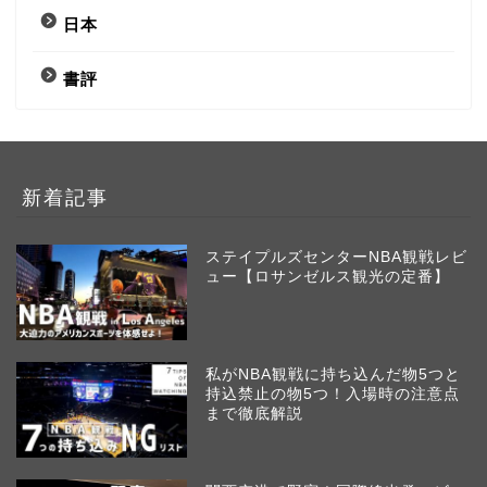
日本
書評
新着記事
ステイプルズセンターNBA観戦レビ
ュー【ロサンゼルス観光の定番】
私がNBA観戦に持ち込んだ物5つと
持込禁止の物5つ！入場時の注意点
まで徹底解説