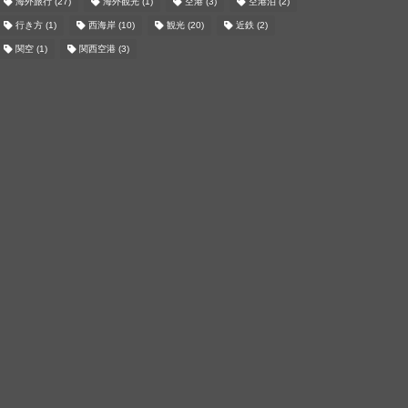
海外旅行
(27)
海外観光
(1)
空港
(3)
空港泊
(2)
行き方
(1)
西海岸
(10)
観光
(20)
近鉄
(2)
関空
(1)
関西空港
(3)