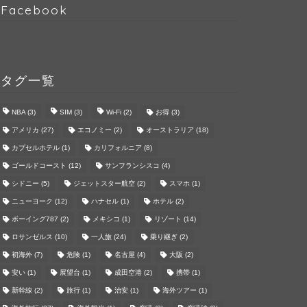
Facebook
タグ一覧
NBA
(3)
SIM
(3)
Wi-Fi
(2)
お得
(3)
アメリカ
(27)
エコノミー
(2)
オーストラリア
(18)
カプセルホテル
(1)
カリフォルニア
(8)
ゴールドコースト
(12)
サンフランシスコ
(4)
シドニー
(5)
ジェットスター航空
(2)
スマホ
(1)
ニューヨーク
(12)
ハナセル
(1)
ホテル
(2)
ボーイング787
(2)
メキシコ
(1)
リゾート
(14)
ロサンゼルス
(10)
一人旅
(24)
乗り継ぎ
(2)
初海外
(7)
危険
(1)
名古屋
(4)
大阪
(2)
安い
(1)
展望台
(1)
成田空港
(2)
携帯
(1)
新幹線
(2)
旅行
(1)
治安
(1)
海外ツアー
(1)