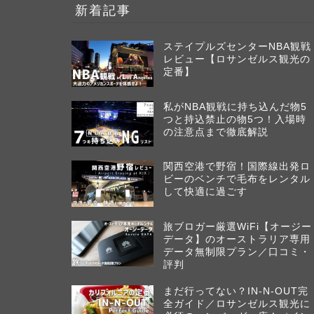
新着記事
ステイプルズセンターNBA観戦
レビュー【ロサンゼルス観光の
定番】
私がNBA観戦に持ち込んだ物5
つと持込禁止の物5つ！入場時
の注意点まで徹底解説
関西空港で野宿！国際線出発ロ
ビーのベンチで毛布をレンタル
して快適に過ごす
旅ブロガー厳選WiFi【オージー
データ】のオーストラリア専用
データ無制限プラン／口コミ・
評判
まだ行ってない？IN-N-OUT完
全ガイド／ロサンゼルス観光に