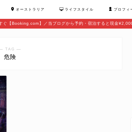
オーストラリア
ライフスタイル
プロフィ
ぐ【Booking.com】／当ブログから予約・宿泊すると現金¥2,0
― TAG ―
危険