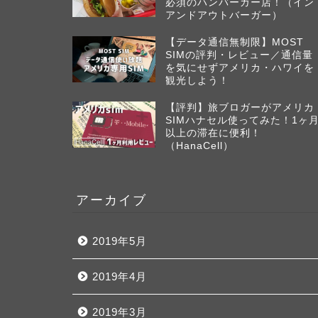
必須のハンバーガー店！（イン
アンドアウトバーガー）
【データ通信無制限】MOST
SIMの評判・レビュー／通信量
を気にせずアメリカ・ハワイを
観光しよう！
【評判】旅ブロガーがアメリカ
SIMハナセル使ってみた！1ヶ
以上の滞在に便利！
（HanaCell）
アーカイブ
2019年5月
2019年4月
2019年3月