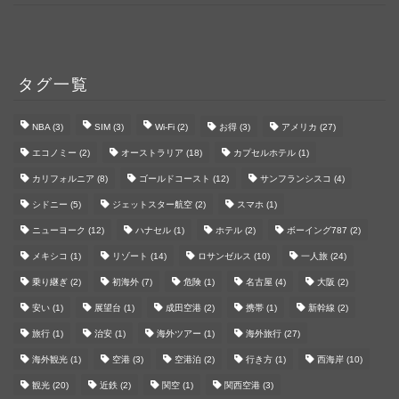
タグ一覧
NBA
(3)
SIM
(3)
Wi-Fi
(2)
お得
(3)
アメリカ
(27)
エコノミー
(2)
オーストラリア
(18)
カプセルホテル
(1)
カリフォルニア
(8)
ゴールドコースト
(12)
サンフランシスコ
(4)
シドニー
(5)
ジェットスター航空
(2)
スマホ
(1)
ニューヨーク
(12)
ハナセル
(1)
ホテル
(2)
ボーイング787
(2)
メキシコ
(1)
リゾート
(14)
ロサンゼルス
(10)
一人旅
(24)
乗り継ぎ
(2)
初海外
(7)
危険
(1)
名古屋
(4)
大阪
(2)
安い
(1)
展望台
(1)
成田空港
(2)
携帯
(1)
新幹線
(2)
旅行
(1)
治安
(1)
海外ツアー
(1)
海外旅行
(27)
海外観光
(1)
空港
(3)
空港泊
(2)
行き方
(1)
西海岸
(10)
観光
(20)
近鉄
(2)
関空
(1)
関西空港
(3)