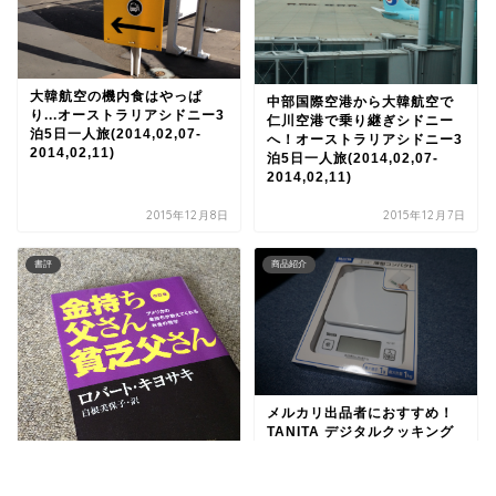
大韓航空の機内食はやっぱ
中部国際空港から大韓航空で
り...オーストラリアシドニー3
仁川空港で乗り継ぎシドニー
泊5日一人旅(2014,02,07-
へ！オーストラリアシドニー3
2014,02,11)
泊5日一人旅(2014,02,07-
2014,02,11)
2015年12月8日
2015年12月7日
書評
商品紹介
メルカリ出品者におすすめ！
TANITA デジタルクッキング
スケール！
金持ち父さん 貧乏父さん:アメ