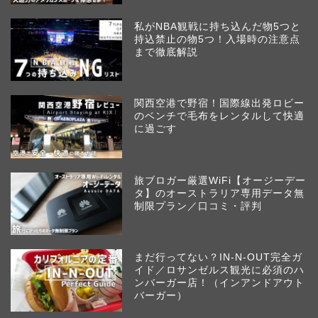
私がNBA観戦に持ち込んだ物5つと
持込禁止の物5つ！入場時の注意点
まで徹底解説
関西空港で野宿！国際線出発ロビー
のベンチで毛布をレンタルして快適
に過ごす
旅ブロガー厳選WiFi【オージーデー
タ】のオーストラリア専用データ無
制限プラン／口コミ・評判
まだ行ってない？IN-N-OUT完全ガ
イド／ロサンゼルス観光に必須のハ
ンバーガー店！（インアンドアウト
バーガー）